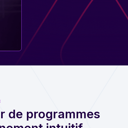
E
ur de programmes
nement intuitif