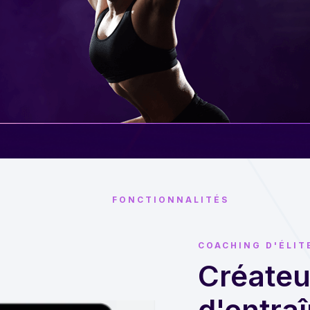
FONCTIONNALITÉS
COACHING D'ÉLIT
Créate
d'entraî