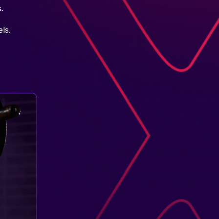
.
ls.