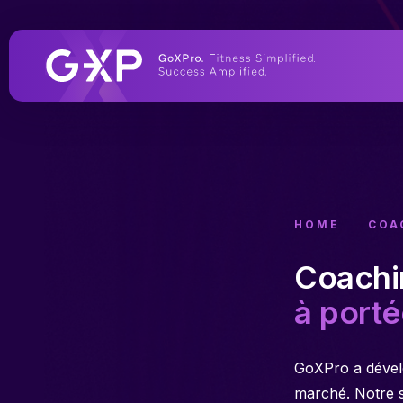
HOME
COA
Coachin
à porté
GoXPro a dével
marché. Notre s